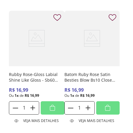
Rubby Rose-Gloss Labial
Batom Ruby Rose Satin
Shine Like Gloss - Sb60
Besties Blow Bs10 Close
Loud Shine - Blow Hbl6408-
Friends Hbl6002-1
R$
16
,
99
R$
16
,
99
6
Ou
1
x
de
R$
16
,
99
Ou
1
x
de
R$
16
,
99
VEJA MAIS DETALHES
VEJA MAIS DETALHES