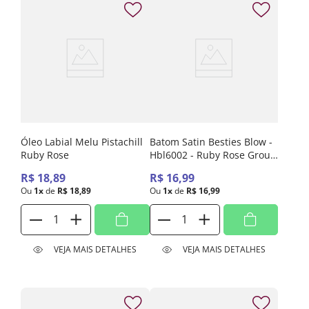
Óleo Labial Melu Pistachill
Batom Satin Besties Blow -
Ruby Rose
Hbl6002 - Ruby Rose Group
Chat
R$
18
,
89
R$
16
,
99
Ou
1
x
de
R$
18
,
89
Ou
1
x
de
R$
16
,
99
VEJA MAIS DETALHES
VEJA MAIS DETALHES