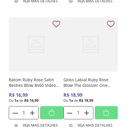
VEJA MAIS DETALHES
VEJA MAIS DETALHES
Batom Ruby Rose Satin
Gloss Labial Ruby Rose
Besties Blow Bs60 Video
Blow The Glossier One
Calls Hbl6002-6
Gb20 Jane Hb-L6407-2
R$
16
,
99
R$
18
,
99
Ou
1
x
de
R$
16
,
99
Ou
1
x
de
R$
18
,
99
VEJA MAIS DETALHES
VEJA MAIS DETALHES