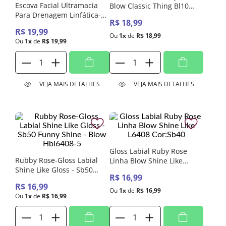
Escova Facial Ultramacia
Blow Classic Thing Bl10
Para Drenagem Linfática-
Library Goals Hb-L6205-1
R$
18
,
99
Aplicação De Limpeza ,
R$
19
,
99
Massagem E Maquiagem
Ou
1
x
de
R$
18
,
99
Ou
1
x
de
R$
19
,
99
VEJA MAIS DETALHES
VEJA MAIS DETALHES
Gloss Labial Ruby Rose
Rubby Rose-Gloss Labial
Linha Blow Shine Like
Shine Like Gloss - Sb50
L6408 Cor:Sb40
R$
16
,
99
Funny Shine - Blow
R$
16
,
99
Hbl6408-5
Ou
1
x
de
R$
16
,
99
Ou
1
x
de
R$
16
,
99