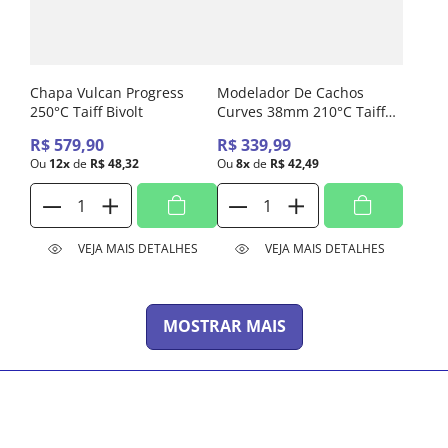
Chapa Vulcan Progress
Modelador De Cachos
250°C Taiff Bivolt
Curves 38mm 210°C Taiff
Bivolt Automatico
R$
579
,
90
R$
339
,
99
Ou
12
x
de
R$
48
,
32
Ou
8
x
de
R$
42
,
49
VEJA MAIS DETALHES
VEJA MAIS DETALHES
MOSTRAR MAIS