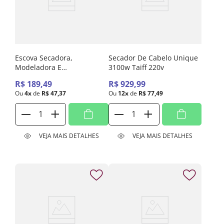
Escova Secadora,
Secador De Cabelo Unique
Modeladora E
3100w Taiff 220v
Volumizadora Oval Easy
R$
189
,
49
R$
929
,
99
Lilás Taiff 220v
Ou
4
x
de
R$
47
,
37
Ou
12
x
de
R$
77
,
49
VEJA MAIS DETALHES
VEJA MAIS DETALHES