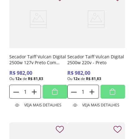
Secador Taiff Vulcan Digital
Secador Taiff Vulcan Digital
2500w 127v Preto Com
2500w 220v - Preto
Potência E Eficiência
R$
982
,
00
R$
982
,
00
Profissionais
Ou
12
x
de
R$
81
,
83
Ou
12
x
de
R$
81
,
83
VEJA MAIS DETALHES
VEJA MAIS DETALHES