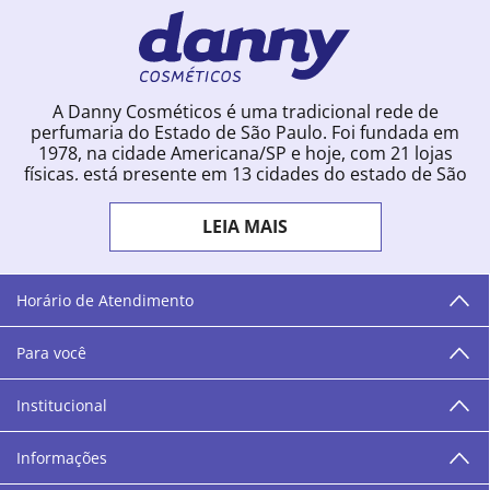
A Danny Cosméticos é uma tradicional rede de
perfumaria do Estado de São Paulo. Foi fundada em
1978, na cidade Americana/SP e hoje, com 21 lojas
físicas, está presente em 13 cidades do estado de São
Paulo. Ingressou na loja online em 2012, quando
começou a vender para todo o território brasileiro.
LEIA MAIS
Com uma infinidade de marcas e a filosofia de vender
produtos que vão do popular ao luxo, a Danny
Cosméticos mantém parceria com aproximadamente
300 grandes fornecedores e lançamentos diários na
Horário de Atendimento
loja online. Nas cidades onde temos lojas físicas,
oferecemos cursos especializados aos profissionais da
Para você
área de beleza. São 12 centros técnicos que oferecem
programação semanal de cursos e encontros.
Institucional
“O varejo corre nas nossas veias como nossos valores
humanos, éticos e morais. E que o branco e o azul anil,
Informações
as cores da Danny Cosméticos, possam continuar
transmitindo paz e harmonia para todos vocês!”