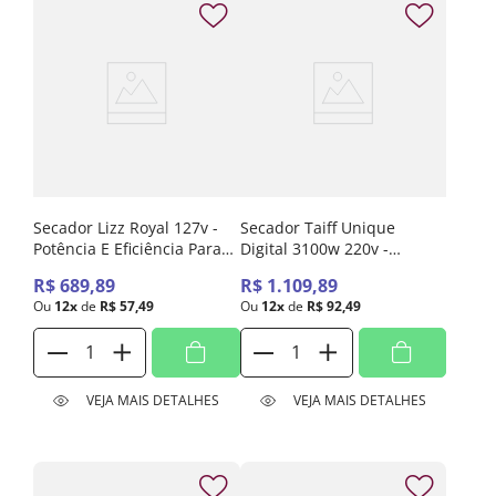
Secador Lizz Royal 127v -
Secador Taiff Unique
Potência E Eficiência Para
Digital 3100w 220v -
Os Cabelos
Potência Com Resultados
R$
689
,
89
R$
1
.
109
,
89
Profissionais
Ou
12
x
de
R$
57
,
49
Ou
12
x
de
R$
92
,
49
VEJA MAIS DETALHES
VEJA MAIS DETALHES