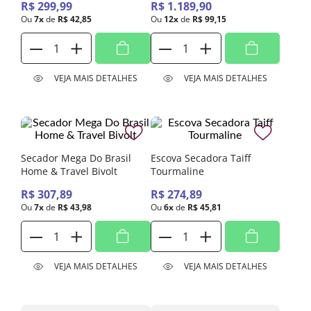
R$
299
,
99
R$
1
.
189
,
90
Ou
7
x
de
R$
42
,
85
Ou
12
x
de
R$
99
,
15
VEJA MAIS DETALHES
VEJA MAIS DETALHES
Secador Mega Do Brasil
Escova Secadora Taiff
Home & Travel Bivolt
Tourmaline
R$
307
,
89
R$
274
,
89
Ou
7
x
de
R$
43
,
98
Ou
6
x
de
R$
45
,
81
VEJA MAIS DETALHES
VEJA MAIS DETALHES