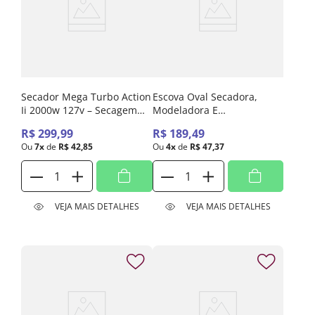
Secador Mega Turbo Action
Escova Oval Secadora,
Ii 2000w 127v – Secagem
Modeladora E
Rápida E Potente
Volumizadora Easy Lilás
R$
299
,
99
R$
189
,
49
Taiff 127v
Ou
7
x
de
R$
42
,
85
Ou
4
x
de
R$
47
,
37
VEJA MAIS DETALHES
VEJA MAIS DETALHES