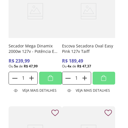
Secador Mega Dinamix
Escova Secadora Oval Easy
2000w 127v - Potência E
Pink 127v Taiff
Eficiência Para Todos Os
R$
239
,
99
R$
189
,
49
Tipos De Cabelo.
Ou
5
x
de
R$
47
,
99
Ou
4
x
de
R$
47
,
37
VEJA MAIS DETALHES
VEJA MAIS DETALHES