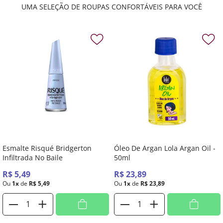
UMA SELEÇÃO DE ROUPAS CONFORTÁVEIS PARA VOCÊ
Esmalte Risqué Bridgerton
Óleo De Argan Lola Argan Oil -
Infiltrada No Baile
50ml
R$
5
,
49
R$
23
,
89
Ou
1
x
de
R$
5
,
49
Ou
1
x
de
R$
23
,
89