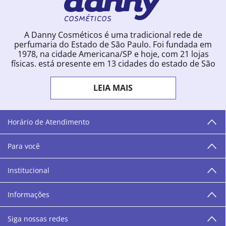
A Danny Cosméticos é uma tradicional rede de
perfumaria do Estado de São Paulo. Foi fundada em
1978, na cidade Americana/SP e hoje, com 21 lojas
físicas, está presente em 13 cidades do estado de São
Paulo. Ingressou na loja online em 2012, quando
começou a vender para todo o território brasileiro.
LEIA MAIS
Com uma infinidade de marcas e a filosofia de vender
produtos que vão do popular ao luxo, a Danny
Cosméticos mantém parceria com aproximadamente
300 grandes fornecedores e lançamentos diários na
Horário de Atendimento
loja online. Nas cidades onde temos lojas físicas,
oferecemos cursos especializados aos profissionais da
Para você
área de beleza. São 12 centros técnicos que oferecem
programação semanal de cursos e encontros.
Institucional
“O varejo corre nas nossas veias como nossos valores
humanos, éticos e morais. E que o branco e o azul anil,
Informações
as cores da Danny Cosméticos, possam continuar
transmitindo paz e harmonia para todos vocês!”
Siga nossas redes