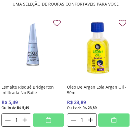
UMA SELEÇÃO DE ROUPAS CONFORTÁVEIS PARA VOCÊ
Esmalte Risqué Bridgerton
Óleo De Argan Lola Argan Oil -
Infiltrada No Baile
50ml
R$
5
,
49
R$
23
,
89
Ou
1
x
de
R$
5
,
49
Ou
1
x
de
R$
23
,
89