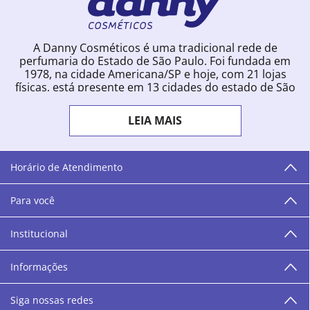
A Danny Cosméticos é uma tradicional rede de
perfumaria do Estado de São Paulo. Foi fundada em
1978, na cidade Americana/SP e hoje, com 21 lojas
físicas, está presente em 13 cidades do estado de São
Paulo. Ingressou na loja online em 2012, quando
começou a vender para todo o território brasileiro.
LEIA MAIS
Com uma infinidade de marcas e a filosofia de vender
produtos que vão do popular ao luxo, a Danny
Cosméticos mantém parceria com aproximadamente
300 grandes fornecedores e lançamentos diários na
Horário de Atendimento
loja online. Nas cidades onde temos lojas físicas,
oferecemos cursos especializados aos profissionais da
Para você
área de beleza. São 12 centros técnicos que oferecem
programação semanal de cursos e encontros.
Institucional
“O varejo corre nas nossas veias como nossos valores
humanos, éticos e morais. E que o branco e o azul anil,
Informações
as cores da Danny Cosméticos, possam continuar
transmitindo paz e harmonia para todos vocês!”
Siga nossas redes