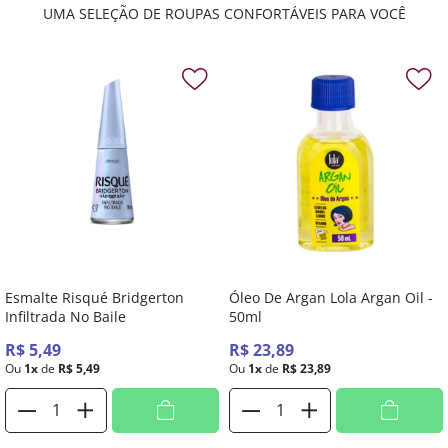
UMA SELEÇÃO DE ROUPAS CONFORTÁVEIS PARA VOCÊ
Esmalte Risqué Bridgerton
Óleo De Argan Lola Argan Oil -
Infiltrada No Baile
50ml
R$
5
,
49
R$
23
,
89
Ou
1
x
de
R$
5
,
49
Ou
1
x
de
R$
23
,
89