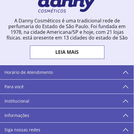
A Danny Cosméticos é uma tradicional rede de
perfumaria do Estado de São Paulo. Foi fundada em
1978, na cidade Americana/SP e hoje, com 21 lojas
físicas, está presente em 13 cidades do estado de São
Paulo. Ingressou na loja online em 2012, quando
começou a vender para todo o território brasileiro.
LEIA MAIS
Com uma infinidade de marcas e a filosofia de vender
produtos que vão do popular ao luxo, a Danny
Cosméticos mantém parceria com aproximadamente
300 grandes fornecedores e lançamentos diários na
Horário de Atendimento
loja online. Nas cidades onde temos lojas físicas,
oferecemos cursos especializados aos profissionais da
Para você
área de beleza. São 12 centros técnicos que oferecem
programação semanal de cursos e encontros.
Institucional
“O varejo corre nas nossas veias como nossos valores
humanos, éticos e morais. E que o branco e o azul anil,
Informações
as cores da Danny Cosméticos, possam continuar
transmitindo paz e harmonia para todos vocês!”
Siga nossas redes