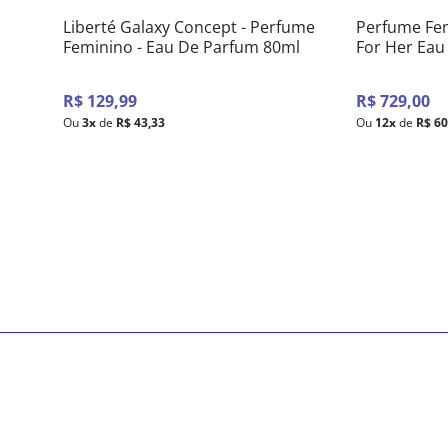
Liberté Galaxy Concept - Perfume
Perfume Fem
Feminino - Eau De Parfum 80ml
For Her Eau
R$
129
,
99
R$
729
,
00
Ou
3
x
de
R$
43
,
33
Ou
12
x
de
R$
6