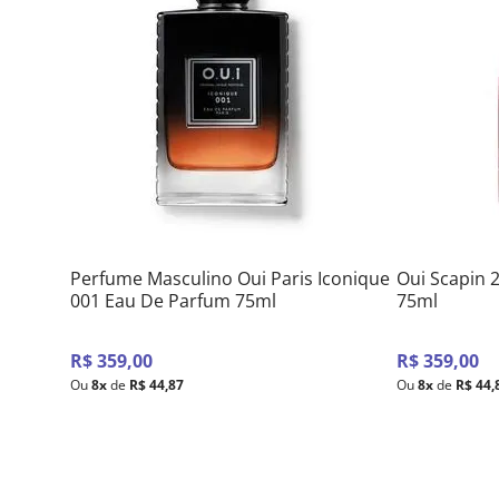
Perfume Masculino Oui Paris Iconique
Oui Scapin 
001 Eau De Parfum 75ml
75ml
R$
359
,
00
R$
359
,
00
Ou
8
x
de
R$
44
,
87
Ou
8
x
de
R$
44
,