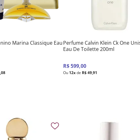
inino Marina Classique Eau
Perfume Calvin Klein Ck One Uni
Eau De Toilette 200ml
R$
599
,
00
4
,
08
Ou
12
x
de
R$
49
,
91