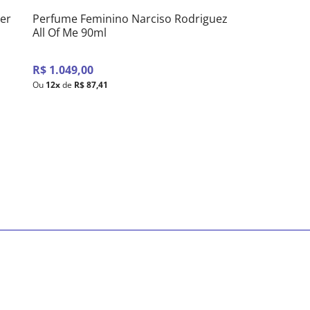
er
Perfume Feminino Narciso Rodriguez
All Of Me 90ml
R$
1
.
049
,
00
Ou
12
x
de
R$
87
,
41