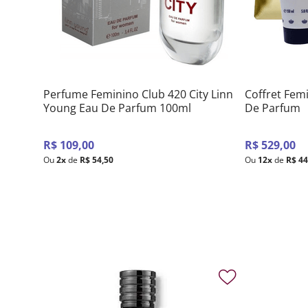
Perfume Feminino Club 420 City Linn
Coffret Fem
Young Eau De Parfum 100ml
De Parfum
R$
109
,
00
R$
529
,
00
Ou
2
x
de
R$
54
,
50
Ou
12
x
de
R$
4