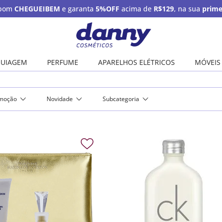
upom
CHEGUEIBEM
e garanta
5%OFF
acima de
R$129
, na sua
prime
UIAGEM
PERFUME
APARELHOS ELÉTRICOS
MÓVEIS
moção
Novidade
Subcategoria