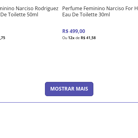
inino Narciso Rodriguez
Perfume Feminino Narciso For H
 De Toilette 50ml
Eau De Toilette 30ml
R$
499
,
00
0
,
75
Ou
12
x
de
R$
41
,
58
MOSTRAR MAIS