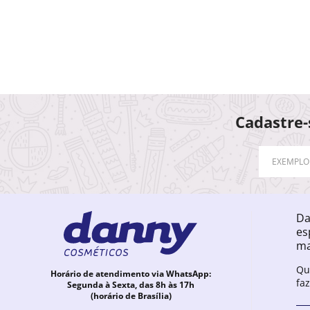
Cadastre-
Da
es
ma
Qu
Horário de atendimento via WhatsApp:
fa
Segunda à Sexta, das 8h às 17h
(horário de Brasília)