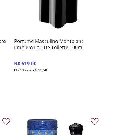
sex
Perfume Masculino Montblanc
Emblem Eau De Toilette 100ml
R$
619
,
00
Ou
12
x
de
R$
51
,
58