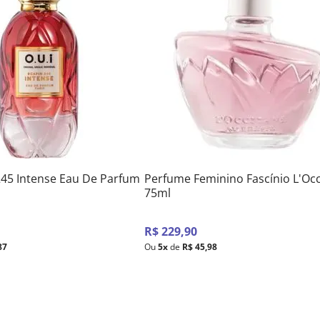
245 Intense Eau De Parfum
Perfume Feminino Fascínio L'Occ
75ml
R$
229
,
90
87
Ou
5
x
de
R$
45
,
98