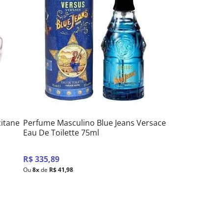
itane
Perfume Masculino Blue Jeans Versace
Eau De Toilette 75ml
R$
335
,
89
Ou
8
x
de
R$
41
,
98