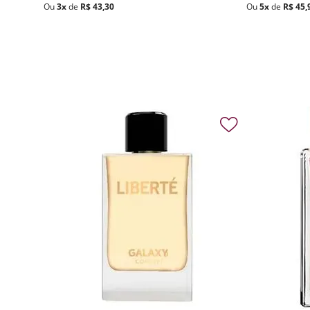
Ou
3
x
de
R$
43
,
30
Ou
5
x
de
R$
45
,