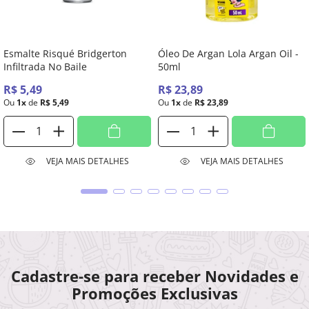
Esmalte Risqué Bridgerton
Óleo De Argan Lola Argan Oil -
Infiltrada No Baile
50ml
R$
5
,
49
R$
23
,
89
Ou
1
x
de
R$
5
,
49
Ou
1
x
de
R$
23
,
89
VEJA MAIS DETALHES
VEJA MAIS DETALHES
Cadastre-se para receber Novidades e
Promoções Exclusivas