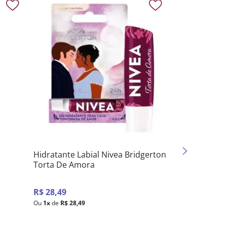
Hidratante Labial Nivea Bridgerton
Torta De Amora
R$
28
,
49
Ou
1
x
de
R$
28
,
49