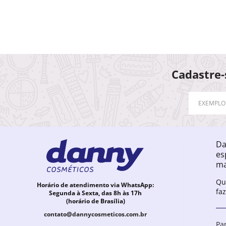
Cadastre-
Da
es
ma
Qu
Horário de atendimento via WhatsApp:
fa
Segunda à Sexta, das 8h às 17h
(horário de Brasília)
contato@dannycosmeticos.com.br
Pa