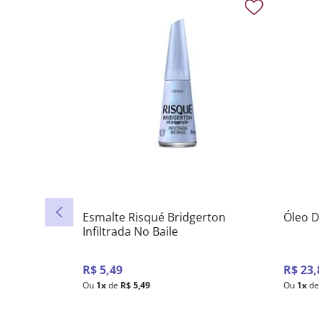
Esmalte Risqué Bridgerton
Óleo D
Infiltrada No Baile
R$
5
,
49
R$
23
,
Ou
1
x
de
R$
5
,
49
Ou
1
x
de