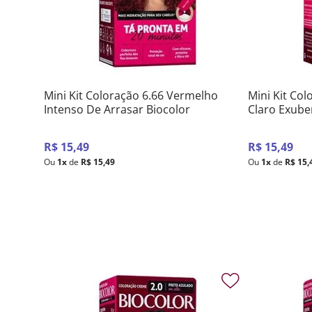
Mini Kit Coloração 6.66 Vermelho
Mini Kit Col
Intenso De Arrasar Biocolor
Claro Exube
R$
15
,
49
R$
15
,
49
Ou
1
x
de
R$
15
,
49
Ou
1
x
de
R$
15
,