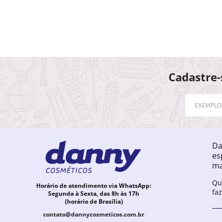
Cadastre-
Da
es
ma
Qu
Horário de atendimento via WhatsApp:
fa
Segunda à Sexta, das 8h às 17h
(horário de Brasília)
contato@dannycosmeticos.com.br