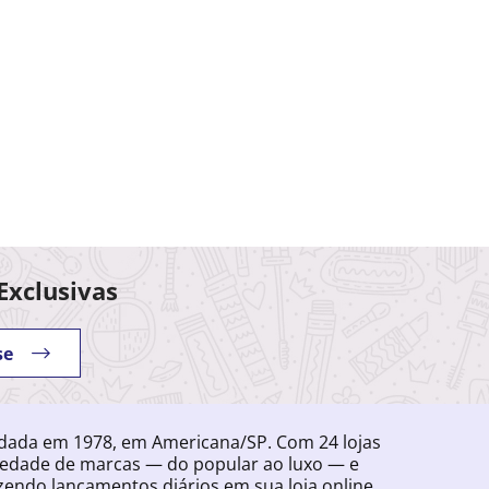
Exclusivas
se
ndada em 1978, em Americana/SP. Com 24 lojas
iedade de marcas — do popular ao luxo — e
endo lançamentos diários em sua loja online.