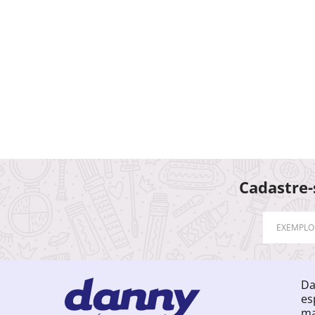
Cadastre-
Da
es
ma