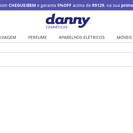
upom
CHEGUEIBEM
e garanta
5%OFF
acima de
R$129
, na sua
prime
UIAGEM
PERFUME
APARELHOS ELÉTRICOS
MÓVEIS