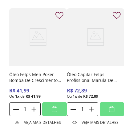
Óleo Felps Men Poker
Óleo Capilar Felps
Bomba De Crescimento
Profissional Marula De
Barba E Cabelo - 30ml
Hipernutrição 50ml
R$
41
,
99
R$
72
,
89
Ou
1
x
de
R$
41
,
99
Ou
1
x
de
R$
72
,
89
VEJA MAIS DETALHES
VEJA MAIS DETALHES