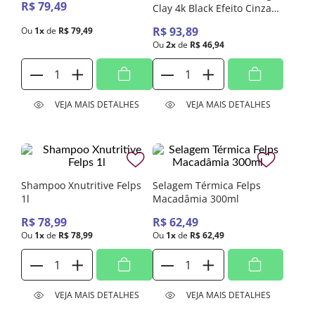
R$
79
,
49
Clay 4k Black Efeito Cinza
Felps Color 500ml
R$
93
,
89
Ou
1
x
de
R$
79
,
49
Ou
2
x
de
R$
46
,
94
VEJA MAIS DETALHES
VEJA MAIS DETALHES
Shampoo Xnutritive Felps
Selagem Térmica Felps
1l
Macadâmia 300ml
R$
78
,
99
R$
62
,
49
Ou
1
x
de
R$
78
,
99
Ou
1
x
de
R$
62
,
49
VEJA MAIS DETALHES
VEJA MAIS DETALHES