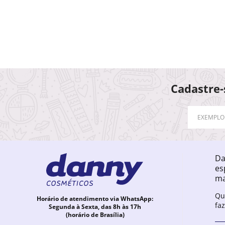
Cadastre-
Da
es
ma
Qu
Horário de atendimento via WhatsApp:
fa
Segunda à Sexta, das 8h às 17h
(horário de Brasília)