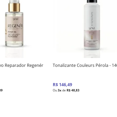
ivo Reparador Regenér
Tonalizante Couleurs Pérola - 1
R$
146
,
49
89
Ou
3
x
de
R$
48
,
83