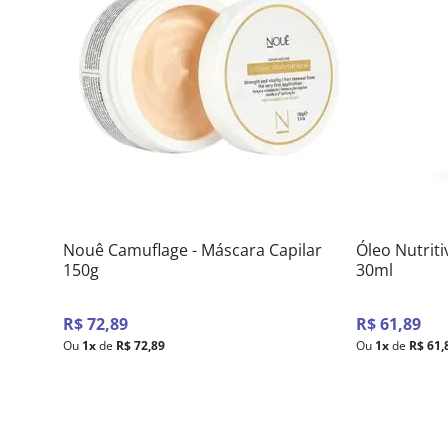
Nouê Camuflage - Máscara Capilar
Óleo Nutrit
150g
30ml
R$
72
,
89
R$
61
,
89
Ou
1
x
de
R$
72
,
89
Ou
1
x
de
R$
61
,