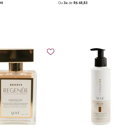
94
Ou
3
x
de
R$
48
,
83