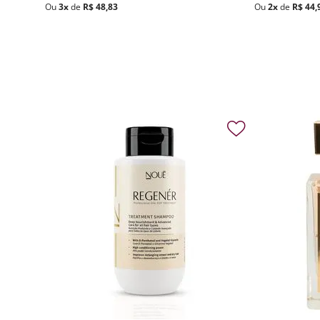
Ou
3
x
de
R$
48
,
83
Ou
2
x
de
R$
44
,