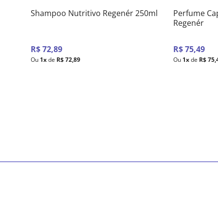
Shampoo Nutritivo Regenér 250ml
Perfume Cap
Regenér
R$
72
,
89
R$
75
,
49
Ou
1
x
de
R$
72
,
89
Ou
1
x
de
R$
75
,