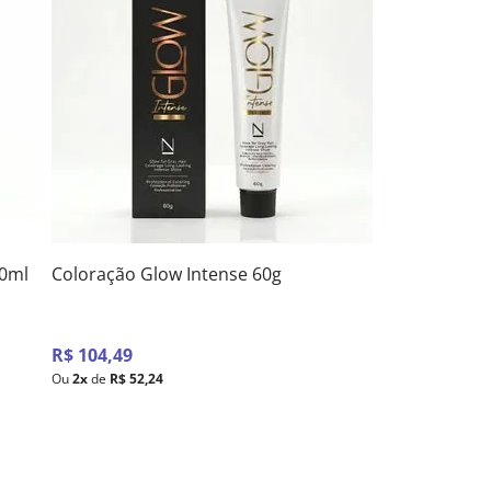
40ml
Coloração Glow Intense 60g
R$
104
,
49
Ou
2
x
de
R$
52
,
24