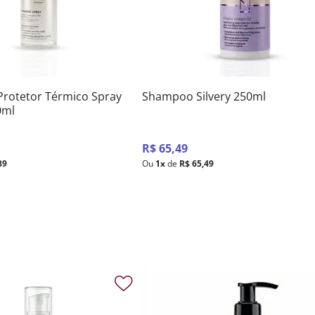
 Protetor Térmico Spray
Shampoo Silvery 250ml
0ml
R$
65
,
49
89
Ou
1
x
de
R$
65
,
49