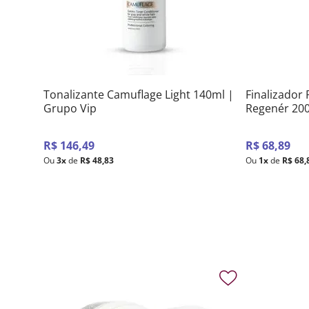
Tonalizante Camuflage Light 140ml |
Finalizador
Grupo Vip
Regenér 20
R$
146
,
49
R$
68
,
89
Ou
3
x
de
R$
48
,
83
Ou
1
x
de
R$
68
,