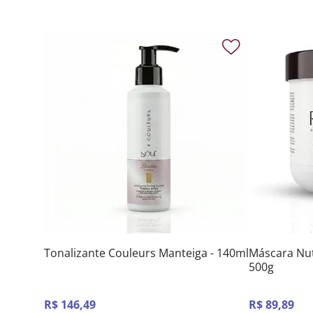
Tonalizante Couleurs Manteiga - 140ml
Máscara Nut
500g
R$
146
,
49
R$
89
,
89