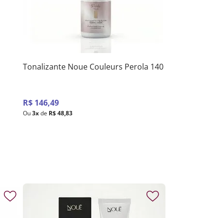
Tonalizante Noue Couleurs Perola 140
R$
146
,
49
Ou
3
x
de
R$
48
,
83