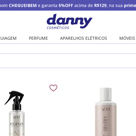
upom
CHEGUEIBEM
e garanta
5%OFF
acima de
R$129
, na sua
prime
UIAGEM
PERFUME
APARELHOS ELÉTRICOS
MÓVEIS