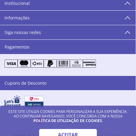
Institucional
“O varejo corre nas nossas veias como nossos valores
humanos, éticos e morais. E que o branco e o azul anil,
Informações
as cores da Danny Cosméticos, possam continuar
transmitindo paz e harmonia para todos vocês!”
Siga nossas redes
Pagamentos
Cupons de Desconto
ESTE SITE UTILIZA COOKIES PARA PERSONALIZAR A SUA EXPERIÊNCIA.
AO CONTINUAR NAVEGANDO, VOCÊ CONCORDA COM A NOSSA
POLÍTICA DE UTILIZAÇÃO DE COOKIES
.
ACEITAR