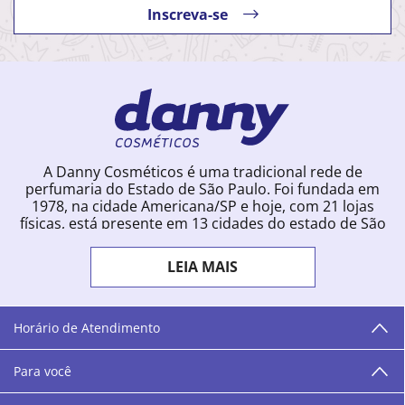
Inscreva-se
A Danny Cosméticos é uma tradicional rede de
perfumaria do Estado de São Paulo. Foi fundada em
1978, na cidade Americana/SP e hoje, com 21 lojas
físicas, está presente em 13 cidades do estado de São
Paulo. Ingressou na loja online em 2012, quando
começou a vender para todo o território brasileiro.
LEIA MAIS
Com uma infinidade de marcas e a filosofia de vender
produtos que vão do popular ao luxo, a Danny
Cosméticos mantém parceria com aproximadamente
300 grandes fornecedores e lançamentos diários na
Horário de Atendimento
loja online. Nas cidades onde temos lojas físicas,
oferecemos cursos especializados aos profissionais da
Para você
área de beleza. São 12 centros técnicos que oferecem
programação semanal de cursos e encontros.