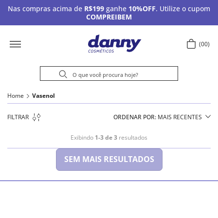
Nas compras acima de
R$199
ganhe
10%OFF
. Utilize o cupom
COMPREIBEM
00
Home
Vasenol
FILTRAR
ORDENAR POR
MAIS RECENTES
Exibindo
1-3 de 3
resultados
SEM MAIS RESULTADOS