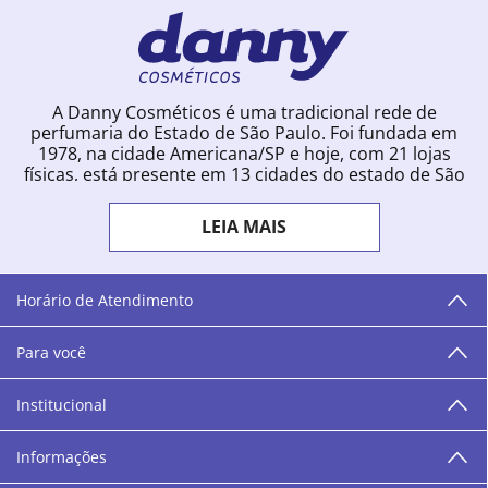
A Danny Cosméticos é uma tradicional rede de
perfumaria do Estado de São Paulo. Foi fundada em
1978, na cidade Americana/SP e hoje, com 21 lojas
físicas, está presente em 13 cidades do estado de São
Paulo. Ingressou na loja online em 2012, quando
começou a vender para todo o território brasileiro.
LEIA MAIS
Com uma infinidade de marcas e a filosofia de vender
produtos que vão do popular ao luxo, a Danny
Cosméticos mantém parceria com aproximadamente
300 grandes fornecedores e lançamentos diários na
Horário de Atendimento
loja online. Nas cidades onde temos lojas físicas,
oferecemos cursos especializados aos profissionais da
Para você
área de beleza. São 12 centros técnicos que oferecem
programação semanal de cursos e encontros.
Institucional
“O varejo corre nas nossas veias como nossos valores
humanos, éticos e morais. E que o branco e o azul anil,
Informações
as cores da Danny Cosméticos, possam continuar
transmitindo paz e harmonia para todos vocês!”