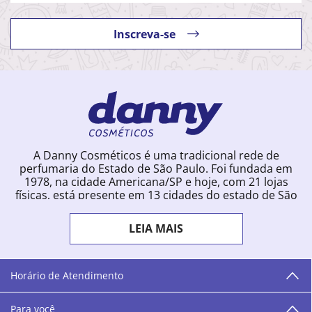
Inscreva-se
A Danny Cosméticos é uma tradicional rede de
perfumaria do Estado de São Paulo. Foi fundada em
1978, na cidade Americana/SP e hoje, com 21 lojas
físicas, está presente em 13 cidades do estado de São
Paulo. Ingressou na loja online em 2012, quando
começou a vender para todo o território brasileiro.
LEIA MAIS
Com uma infinidade de marcas e a filosofia de vender
produtos que vão do popular ao luxo, a Danny
Cosméticos mantém parceria com aproximadamente
300 grandes fornecedores e lançamentos diários na
Horário de Atendimento
loja online. Nas cidades onde temos lojas físicas,
oferecemos cursos especializados aos profissionais da
Para você