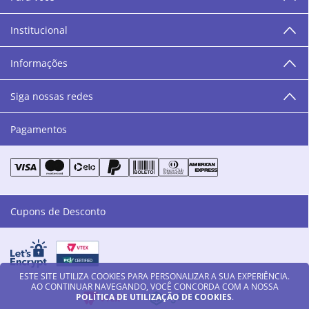
área de beleza. São 12 centros técnicos que oferecem
programação semanal de cursos e encontros.
Institucional
“O varejo corre nas nossas veias como nossos valores
humanos, éticos e morais. E que o branco e o azul anil,
Informações
as cores da Danny Cosméticos, possam continuar
transmitindo paz e harmonia para todos vocês!”
Siga nossas redes
Pagamentos
Cupons de Desconto
ESTE SITE UTILIZA COOKIES PARA PERSONALIZAR A SUA EXPERIÊNCIA.
AO CONTINUAR NAVEGANDO, VOCÊ CONCORDA COM A NOSSA
POLÍTICA DE UTILIZAÇÃO DE COOKIES
.